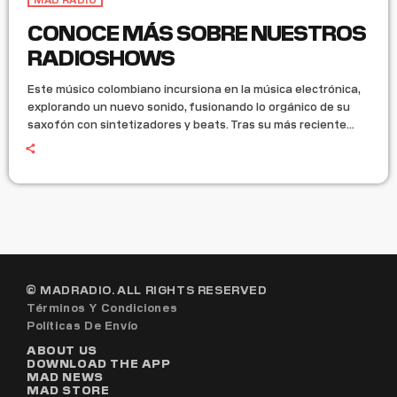
CONOCE MÁS SOBRE NUESTROS
RADIOSHOWS
Este músico colombiano incursiona en la música electrónica,
explorando un nuevo sonido, fusionando lo orgánico de su
saxofón con sintetizadores y beats. Tras su más reciente
gira por Argentina, lanza “La Orilla”, un EP de sonidos
cósmicos que transportan al escucha a un universo sonoro
infinito.
© MADRADIO. ALL RIGHTS RESERVED
Términos Y Condiciones
Políticas De Envío
ABOUT US
DOWNLOAD THE APP
MAD NEWS
MAD STORE