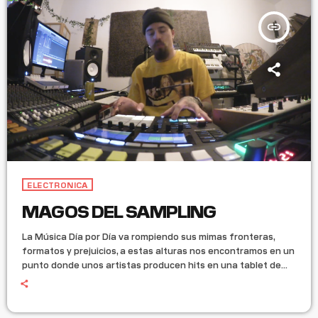
insert_link
ELECTRONICA
MAGOS DEL SAMPLING
La Música Día por Día va rompiendo sus mimas fronteras,
formatos y prejuicios, a estas alturas nos encontramos en un
punto donde unos artistas producen hits en una tablet de
200 dólares y otros en su nave análoga con una fortuna en
inversión monetaria e intelectual. Existe un punto medio de la
identidad musical que identifica a Mad Radio entre lo clásico