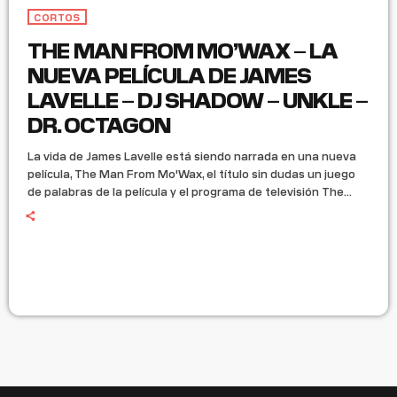
CORTOS
THE MAN FROM MO’WAX – LA
NUEVA PELÍCULA DE JAMES
LAVELLE – DJ SHADOW – UNKLE –
DR. OCTAGON
La vida de James Lavelle está siendo narrada en una nueva
película, The Man From Mo'Wax, el título sin dudas un juego
de palabras de la película y el programa de televisión The
Man From Uncle, como el grupo UNKLE de Lavelle. La banda
sonora de la película incluirá canciones que han inspirado a
Lavelle a lo largo de los años y clásicos seminales de su sello
Mo'Wax del Dr. […]